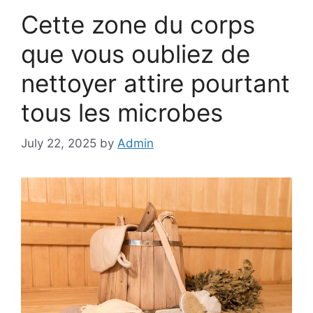
r
Cette zone du corps
i
e
que vous oubliez de
s
nettoyer attire pourtant
tous les microbes
July 22, 2025
by
Admin