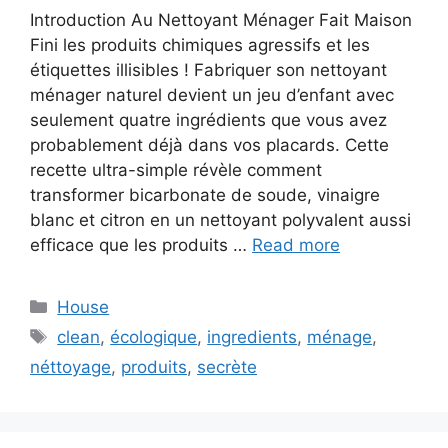
Introduction Au Nettoyant Ménager Fait Maison
Fini les produits chimiques agressifs et les
étiquettes illisibles ! Fabriquer son nettoyant
ménager naturel devient un jeu d’enfant avec
seulement quatre ingrédients que vous avez
probablement déjà dans vos placards. Cette
recette ultra-simple révèle comment
transformer bicarbonate de soude, vinaigre
blanc et citron en un nettoyant polyvalent aussi
efficace que les produits …
Read more
C
House
a
T
clean
,
écologique
,
ingredients
,
ménage
,
t
a
néttoyage
,
produits
,
secrète
e
g
g
s
o