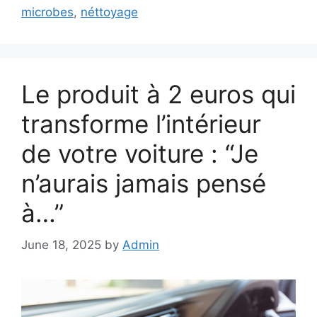
t
a
microbes
,
néttoyage
e
g
g
s
o
r
Le produit à 2 euros qui
i
e
transforme l’intérieur
s
de votre voiture : “Je
n’aurais jamais pensé
à…”
June 18, 2025
by
Admin