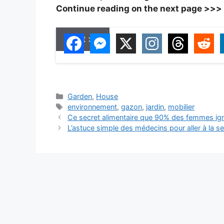
Continue reading on the next page >>>
Next >>
C
Garden
,
House
a
T
environnement
,
gazon
,
jardin
,
mobilier
t
a
Ce secret alimentaire que 90% des femmes ignor
e
g
L’astuce simple des médecins pour aller à la sel
g
s
o
r
i
e
s