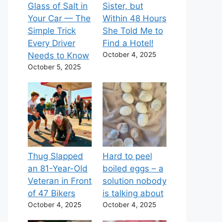
Glass of Salt in
Sister, but
Your Car — The
Within 48 Hours
Simple Trick
She Told Me to
Every Driver
Find a Hotel!
Needs to Know
October 4, 2025
October 5, 2025
Thug Slapped
Hard to peel
an 81-Year-Old
boiled eggs – a
Veteran in Front
solution nobody
of 47 Bikers
is talking about
October 4, 2025
October 4, 2025