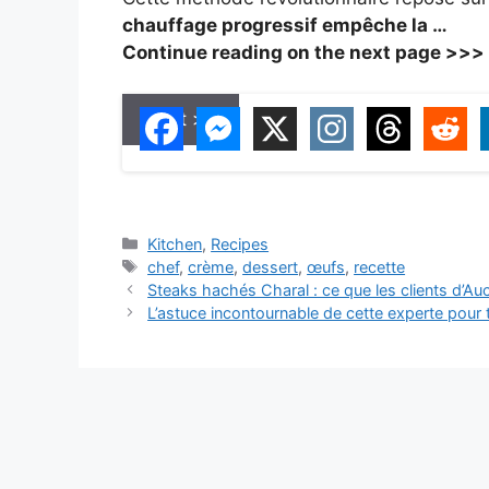
chauffage progressif empêche la …
Continue reading on the next page >>>
Next >>
C
Kitchen
,
Recipes
a
T
chef
,
crème
,
dessert
,
œufs
,
recette
t
a
Steaks hachés Charal : ce que les clients d’Au
e
g
L’astuce incontournable de cette experte pour
g
s
o
r
i
e
s